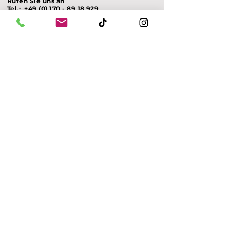
Rufen Sie uns an
Tel.:
+49 (0) 170 - 89 18 929
Schreiben Sie uns
E-Mail:
info@yamitec.de
Am Weilbach 1
64732 Bad König
Telefonzeiten
Mo. - Fr.: von 11 bis 18 Uhr
Samstag von 10 bis 15 Uhr