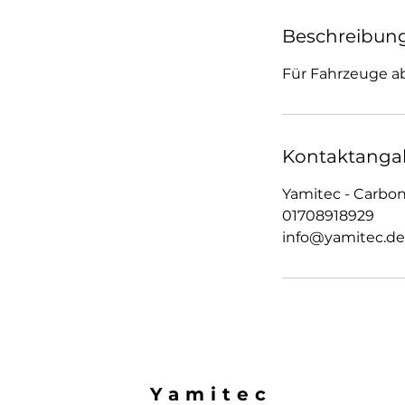
Beschreibun
Für Fahrzeuge ab
Kontaktanga
Yamitec - Carbon
01708918929
info@yamitec.de
Yamitec