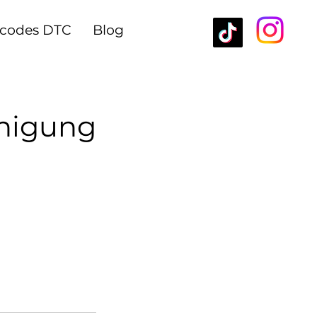
rcodes DTC
Blog
inigung