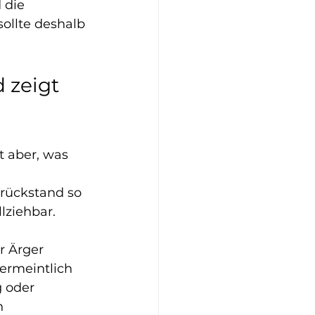
 die 
sollte deshalb 
 zeigt 
t aber, was 
erückstand so 
lziehbar.
r Ärger 
ermeintlich 
 oder 
n 