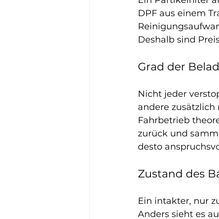
Ein Partikelfilter
DPF aus einem Tr
Reinigungsaufwan
Deshalb sind Preis
Grad der Bela
Nicht jeder versto
andere zusätzlich
Fahrbetrieb theore
zurück und sammel
desto anspruchsvo
Zustand des Ba
Ein intakter, nur z
Anders sieht es a