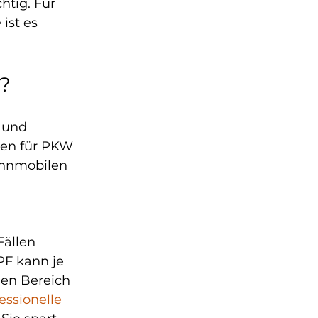
htig. Für 
ist es 
?
 und 
gen für PKW 
ohnmobilen 
ällen 
PF kann je 
gen Bereich 
essionelle 