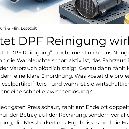
Juni
6 Min. Lesezeit
tet DPF Reinigung wir
stet DPF Reinigung“ taucht meist nicht aus Neugie
n die Warnleuchte schon aktiv ist, das Fahrzeug 
der Verbrauch plötzlich steigt. Genau dann zählt 
rn eine klare Einordnung: Was kostet die profes
selpartikelfilters - und wann ist sie wirtschaftlich
rgendeine schnelle Zwischenlösung?
iedrigsten Preis schaut, zahlt am Ende oft doppel
 nur der Betrag auf der Rechnung, sondern vor all
gung, die Messbarkeit des Ergebnisses und die Fra