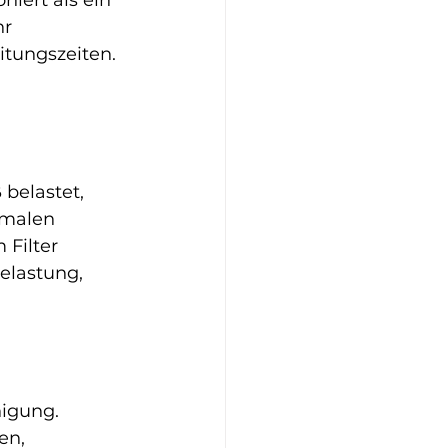
niert als ein 
r 
tungszeiten. 
 belastet, 
rmalen 
 Filter 
elastung, 
nigung. 
en, 