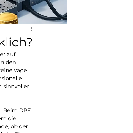
klich?
r auf, 
in den 
keine vage 
sionelle 
 sinnvoller 
t. Beim DPF 
em die 
ge, ob der 