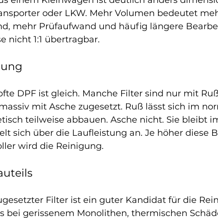
 aus einem Kleinwagen ist deutlich anders dimensio
ansporter oder LKW. Mehr Volumen bedeutet meh
d, mehr Prüfaufwand und häufig längere Bearbei
e nicht 1:1 übertragbar.
dung
pfte DPF ist gleich. Manche Filter sind nur mit Ruß
 massiv mit Asche zugesetzt. Ruß lässt sich im no
tisch teilweise abbauen. Asche nicht. Sie bleibt im
t sich über die Laufleistung an. Je höher diese B
ller wird die Reinigung.
uteils
ugesetzter Filter ist ein guter Kandidat für die Rei
us bei gerissenem Monolithen, thermischen Schäd