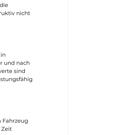
die 
uktiv nicht 
in 
or und nach 
erte sind 
istungsfähig 
h Fahrzeug 
Zeit 