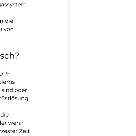
gassystem.
n die 
u von 
usch?
 DPF 
blems 
 sind oder 
rüstlösung.
die 
der wenn 
zester Zeit 