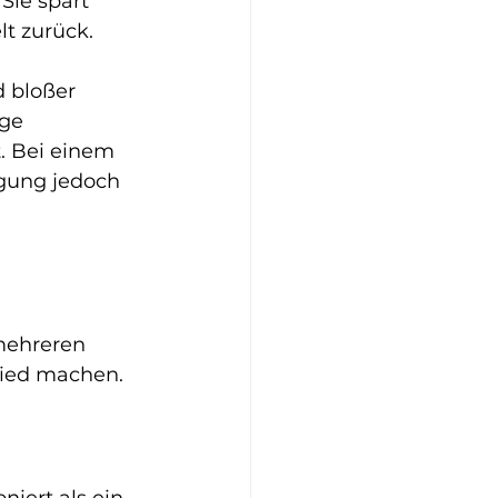
Sie spart 
lt zurück.
 bloßer 
ge 
t. Bei einem 
igung jedoch 
mehreren 
hied machen.