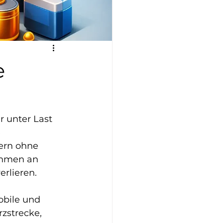
e
r unter Last 
 
sern ohne 
ahmen an 
rlieren.
obile und 
zstrecke, 