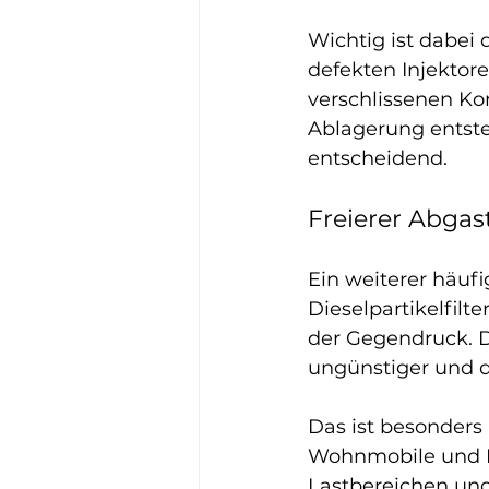
Wichtig ist dabei 
defekten Injektor
verschlissenen Ko
Ablagerung entste
entscheidend.
Freierer Abgast
Ein weiterer häuf
Dieselpartikelfilte
der Gegendruck. D
ungünstiger und d
Das ist besonders 
Wohnmobile und L
Lastbereichen und