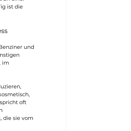
 ist die 
ess
Benziner und 
nstigen 
 im 
uzieren, 
kosmetisch, 
pricht oft 
n 
 die sie vom 