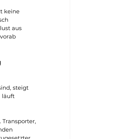
t keine 
sch 
lust aus 
vorab 
g
ind, steigt 
läuft 
 Transporter, 
nden 
ugesetzter 