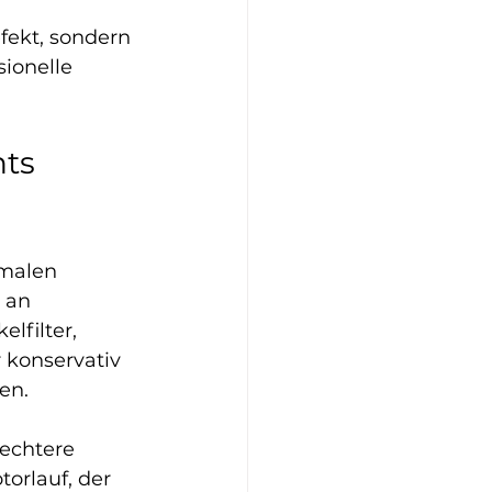
fekt, sondern 
sionelle 
ts 
malen 
 an 
filter, 
konservativ 
en.
lechtere 
orlauf, der 