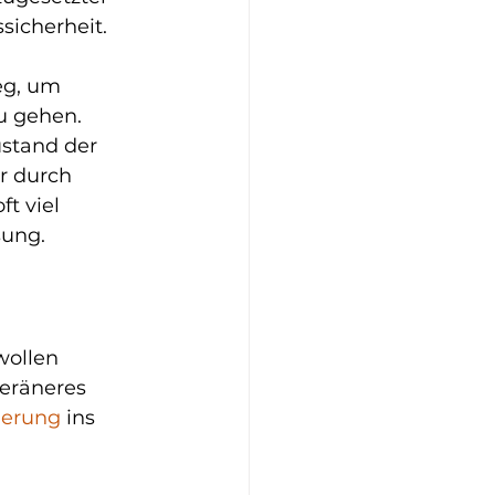
sicherheit.
eg, um 
u gehen. 
ustand der 
r durch 
t viel 
sung.
wollen 
eräneres 
ierung
 ins 