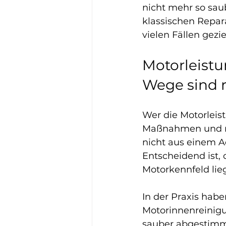
nicht mehr so saub
klassischen Repara
vielen Fällen gezi
Motorleistu
Wege sind r
Wer die Motorleist
Maßnahmen und re
nicht aus einem Ad
Entscheidend ist,
Motorkennfeld lieg
In der Praxis habe
Motorinnenreinigun
sauber abgestimmt