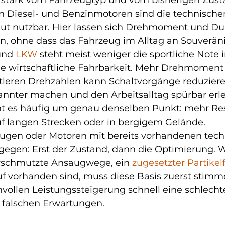
stark vom Fahrzeugtyp und vom bisherigen Zusta
 Diesel- und Benzinmotoren sind die technische
ut nutzbar. Hier lassen sich Drehmoment und Dur
n, ohne dass das Fahrzeug im Alltag an Souveränitä
und 
LKW
 steht meist weniger die sportliche Note 
ie wirtschaftliche Fahrbarkeit. Mehr Drehmoment 
tleren Drehzahlen kann Schaltvorgänge reduziere
nnter machen und den Arbeitsalltag spürbar erlei
 es häufig um genau denselben Punkt: mehr Res
uf langen Strecken oder in bergigem Gelände.
eugen oder Motoren mit bereits vorhandenen tech
gegen: Erst der Zustand, dann die Optimierung. 
rschmutzte Ansaugwege, ein 
zugesetzter Partikelf
f vorhanden sind, muss diese Basis zuerst stimme
nvollen Leistungssteigerung schnell eine schlecht
 falschen Erwartungen.