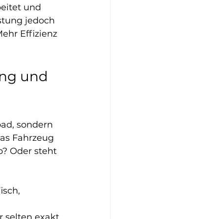
eitet und 
stung jedoch 
ehr Effizienz 
ng und 
ad, sondern 
das Fahrzeug 
b? Oder steht 
isch, 
 
 selten exakt 