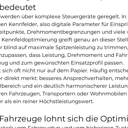
 bedeutet
erden über komplexe Steuergeräte geregelt. In 
en Kennfelder, also digitale Parameter für Einspri
eitpunkte, Drehmomentbegrenzungen und viele w
Kennfeldoptimierung greift genau an dieser Stelle
or blind auf maximale Spitzenleistung zu trimmen,
zupassen, dass Leistung, Drehmoment und Fahrb
eug und zum gewünschten Einsatzprofil passen.
 sich oft nicht nur auf dem Papier. Häufig entsche
er direkt merkt: besseres Ansprechverhalten, mehr
lbereich und ein deutlich harmonischerer Leistun
en Fahrzeugen, Transportern oder Wohnmobilen i
er als ein reiner Höchstleistungswert.
Fahrzeuge lohnt sich die Optim