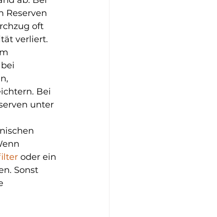
nd ab. Bei 
n Reserven 
chzug oft 
t verliert.
im 
bei 
n, 
chtern. Bei 
erven unter 
nischen 
Wenn 
ilter
 oder ein 
n. Sonst 
e 