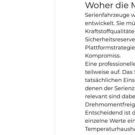
Woher die 
Serienfahrzeuge w
entwickelt. Sie m
Kraftstoffqualitä
Sicherheitsreserv
Plattformstrategi
Kompromiss.
Eine professionel
teilweise auf. Das
tatsächlichen Ein
denen der Serienz
relevant sind dab
Drehmomentfreig
Entscheidend ist d
einzelne Werte ei
Temperaturhaushal