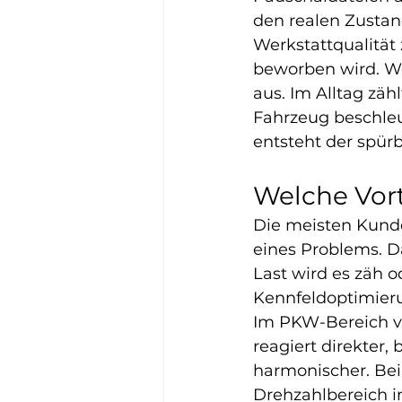
den realen Zustan
Werkstattqualität
beworben wird. We
aus. Im Alltag zä
Fahrzeug beschleu
entsteht der spür
Welche Vorte
Die meisten Kunde
eines Problems. D
Last wird es zäh o
Kennfeldoptimieru
Im PKW-Bereich ve
reagiert direkter,
harmonischer. Bei
Drehzahlbereich in