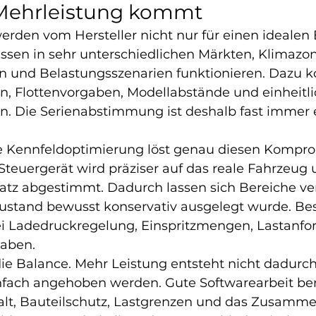
Mehrleistung kommt
erden vom Hersteller nicht nur für einen idealen
üssen in sehr unterschiedlichen Märkten, Klimazon
ten und Belastungsszenarien funktionieren. Dazu
en, Flottenvorgaben, Modellabstände und einheitli
en. Die Serienabstimmung ist deshalb fast immer 
le Kennfeldoptimierung löst genau diesen Kompro
 Steuergerät wird präziser auf das reale Fahrzeug
satz abgestimmt. Dadurch lassen sich Bereiche ver
ustand bewusst konservativ ausgelegt wurde. Be
ei Ladedruckregelung, Einspritzmengen, Lastanfo
aben.
ie Balance. Mehr Leistung entsteht nicht dadurch
nfach angehoben werden. Gute Softwarearbeit ber
t, Bauteilschutz, Lastgrenzen und das Zusammens