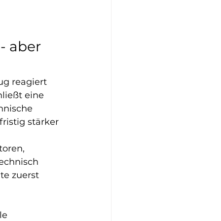
- aber 
ug reagiert 
ließt eine 
hnische 
istig stärker 
oren, 
echnisch 
te zuerst 
le 