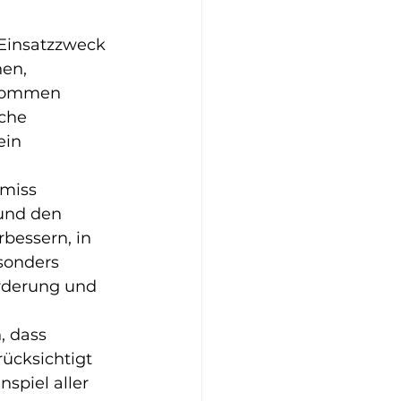
 Einsatzzweck 
en, 
 kommen 
che 
ein 
miss 
 und den 
bessern, in 
sonders 
rderung und 
, dass 
ücksichtigt 
piel aller 