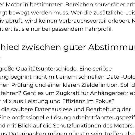
der Motor in bestimmten Bereichen souveräner arb
gt bewegt werden muss. Wer die zusätzliche Lei
v abruft, wird keinen Verbrauchsvorteil erleben. M
tiert ist sie nur bei passendem Fahrprofil.
chied zwischen guter Abstimmu
g
roße Qualitätsunterschiede. Eine seriöse 
ng beginnt nicht mit einem schnellen Datei-Uplo
hen Prüfung und einer klaren Zieldefinition. Soll 
g fahren? Geht es um Zugkraft für Anhängerbetrie
Mix aus Leistung und Effizienz im Fokus?
t die saubere Datenauslese und Bearbeitung der 
Eine professionelle Lösung arbeitet fahrzeugspezif
d mit Blick auf die Schutzfunktionen des Motors.
us Datenbanken mögen günstig sein, treffen aber