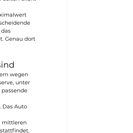
aximalwert 
tscheidende 
 das 
t. Genau dort 
sind
dern wegen 
erve, unter 
e passende 
. Das Auto 
 
 mittleren 
stattfindet.