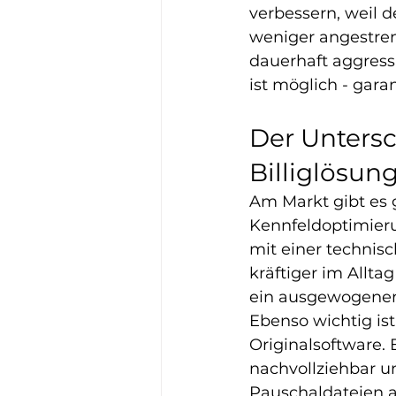
verbessern, weil 
weniger angestren
dauerhaft aggressi
ist möglich - garan
Der Unters
Billiglösun
Am Markt gibt es g
Kennfeldoptimieru
mit einer technisc
kräftiger im Allta
ein ausgewogener 
Ebenso wichtig is
Originalsoftware. 
nachvollziehbar un
Pauschaldateien a