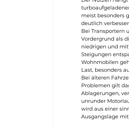
Der Nutzen hängt 
turboaufgeladenen
meist besonders g
deutlich verbesser
Bei Transportern 
Vordergrund als d
niedrigen und mit
Steigungen entspa
Wohnmobilen geht
Last, besonders a
Bei älteren Fahrz
Problemen gilt da
Ablagerungen, ve
unrunder Motorlau
wird aus einer sin
Ausgangslage mit