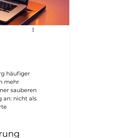
g häufiger 
ch mehr 
iner sauberen 
an: nicht als 
te 
rung 