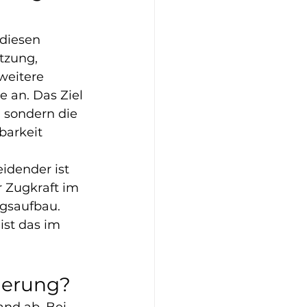
diesen 
tzung, 
eitere 
 an. Das Ziel 
 sondern die 
arkeit 
idender ist 
 Zugkraft im 
gsaufbau. 
st das im 
ierung?