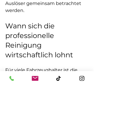
Auslöser gemeinsam betrachtet 
werden.
Wann sich die 
professionelle 
Reinigung 
wirtschaftlich lohnt
Für viele Fahrzeughalter ist die 
Kostenfrage zentral. Ein neuer 
Dieselpartikelfilter kann je nach 
Fahrzeugklasse und System 
deutlich teurer sein als eine 
fachgerechte Reinigung
. Das 
macht die Aufbereitung 
besonders attraktiv, wenn der 
bestehende Filter technisch 