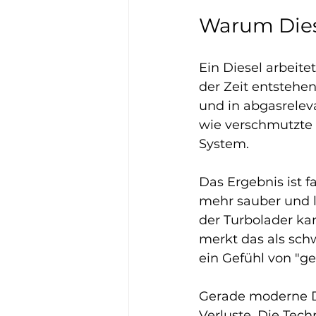
Warum Dies
Ein Diesel arbeit
der Zeit entstehe
und in abgasrele
wie verschmutzte I
System.
Das Ergebnis ist f
mehr sauber und li
der Turbolader ka
merkt das als sc
ein Gefühl von "g
Gerade moderne Di
Verluste. Die Tech