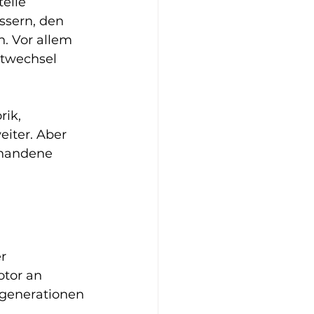
eile 
sern, den 
. Vor allem 
stwechsel 
ik, 
eiter. Aber 
rhandene 
r 
tor an 
egenerationen 