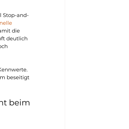
l Stop-and-
nelle 
mit die 
ft deutlich 
och 
Kennwerte. 
m beseitigt 
t beim 