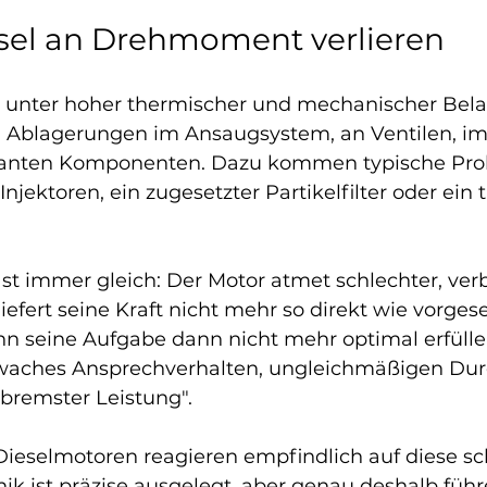
el an Drehmoment verlieren
et unter hoher thermischer und mechanischer Bela
n Ablagerungen im Ansaugsystem, an Ventilen, i
vanten Komponenten. Dazu kommen typische Pr
njektoren, ein zugesetzter Partikelfilter oder ein
ast immer gleich: Der Motor atmet schlechter, ver
efert seine Kraft nicht mehr so direkt wie vorges
nn seine Aufgabe dann nicht mehr optimal erfülle
hwaches Ansprechverhalten, ungleichmäßigen Dur
ebremster Leistung".
eselmotoren reagieren empfindlich auf diese sc
nik ist präzise ausgelegt, aber genau deshalb füh