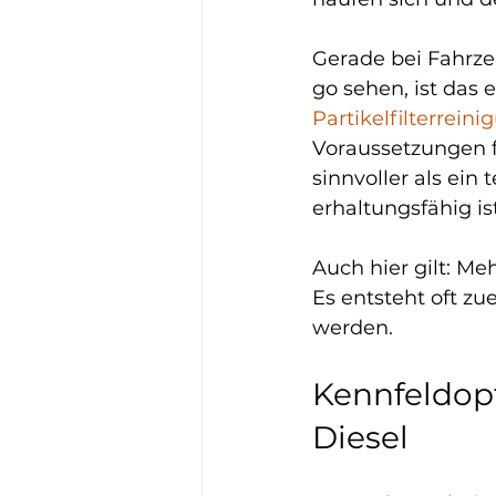
Gerade bei Fahrze
go sehen, ist das 
Partikelfilterreini
Voraussetzungen fü
sinnvoller als ein 
erhaltungsfähig ist
Auch hier gilt: M
Es entsteht oft z
werden.
Kennfeldop
Diesel