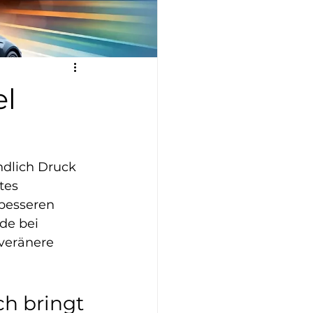
l
ndlich Druck 
tes 
besseren 
de bei 
veränere 
h bringt