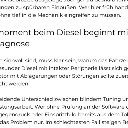
ngen zu spürbaren Einbußen. Wer hier früh handel
ohne tief in die Mechanik eingreifen zu müssen.
oment beim Diesel beginnt mit
iagnose
sinnvoll sind, muss klar sein, warum das Fahrz
sunder Diesel mit intakter Peripherie lässt sich ge
otor mit Ablagerungen oder Störungen sollte zuers
cht werden.
heidende Unterschied zwischen blindem Tuning u
istungsarbeit. Wer ohne Prüfung an der Software 
egendruck oder Einspritzbild bereits aus dem To
 das Problem nur. Im schlechtesten Fall steigen B