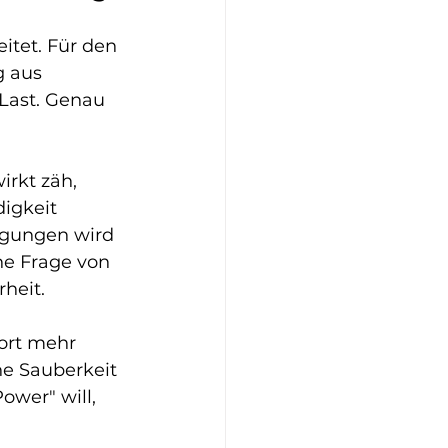
itet. Für den 
g aus 
Last. Genau 
irkt zäh, 
igkeit 
igungen wird 
ne Frage von 
rheit.
ort mehr 
he Sauberkeit 
wer" will, 