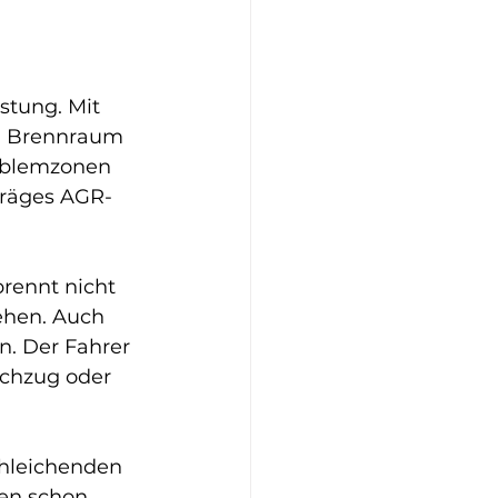
stung. Mit 
m Brennraum 
oblemzonen 
 träges AGR-
brennt nicht 
ehen. Auch 
n. Der Fahrer 
chzug oder 
hleichenden 
ren schon 