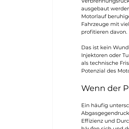
Verbrennungsrücks
ausgebaut werden
Motorlauf beruhig
Fahrzeuge mit vie
profitieren davon.
Das ist kein Wund
Injektoren oder Tur
als technische Fri
Potenzial des Moto
Wenn der Pa
Ein häufig untersch
Abgasgegendruck d
Effizienz und Dur
häufen sich und d