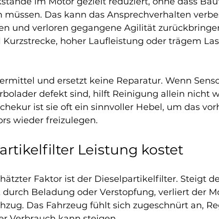
tände im Motor gezielt reduziert, ohne dass Baut
 müssen. Das kann das Ansprechverhalten verbes
en und verloren gegangene Agilität zurückbringen
l Kurzstrecke, hoher Laufleistung oder trägem La
ermittel und ersetzt keine Reparatur. Wenn Sensor
bolader defekt sind, hilft Reinigung allein nicht w
schekur ist sie oft ein sinnvoller Hebel, um das vo
rs wieder freizulegen.
rtikelfilter Leistung kostet
ätzter Faktor ist der Dieselpartikelfilter. Steigt de
urch Beladung oder Verstopfung, verliert der Mo
chzug. Das Fahrzeug fühlt sich zugeschnürt an, R
er Verbrauch kann steigen.