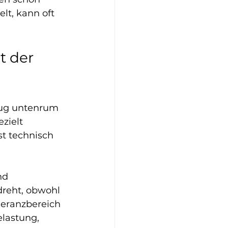
t, kann oft 
 der 
eug untenrum 
zielt 
t technisch 
nd 
dreht, obwohl 
leranzbereich 
elastung, 