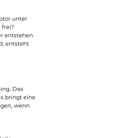
tor unter 
frei? 
r entstehen 
, entsteht 
ing. Das 
is bringt eine 
ngen, wenn 